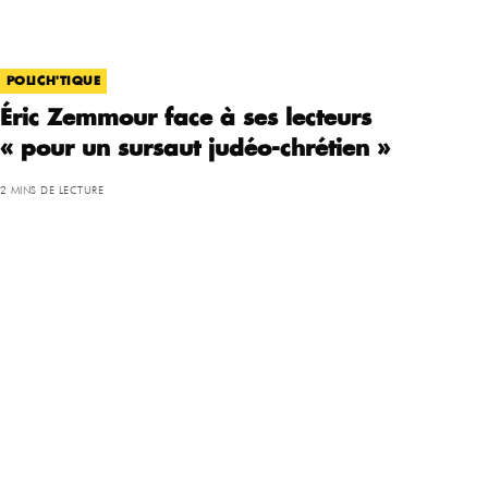
POLICH'TIQUE
Éric Zemmour face à ses lecteurs
« pour un sursaut judéo-chrétien »
2 MINS DE LECTURE