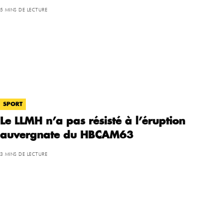
5 MINS DE LECTURE
SPORT
Le LLMH n’a pas résisté à l’éruption
auvergnate du HBCAM63
3 MINS DE LECTURE