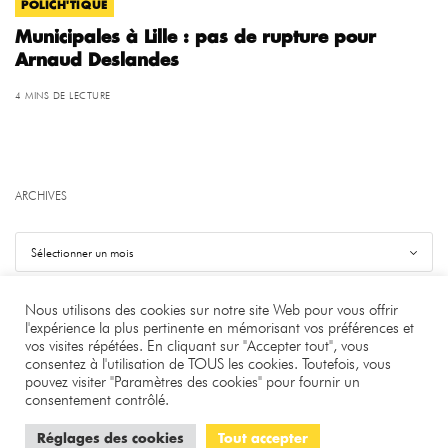
POLICH'TIQUE
Municipales à Lille : pas de rupture pour
Arnaud Deslandes
4 MINS DE LECTURE
ARCHIVES
Nous utilisons des cookies sur notre site Web pour vous offrir
l'expérience la plus pertinente en mémorisant vos préférences et
vos visites répétées. En cliquant sur "Accepter tout", vous
©
.
Benjamin Bourgeois
consentez à l'utilisation de TOUS les cookies. Toutefois, vous
pouvez visiter "Paramètres des cookies" pour fournir un
À PROPOS
LA RÉDACTION
CONTACT
consentement contrôlé.
CONFIDENTIALITÉ
MENTIONS LÉGALES
COOKIES
Réglages des cookies
Tout accepter