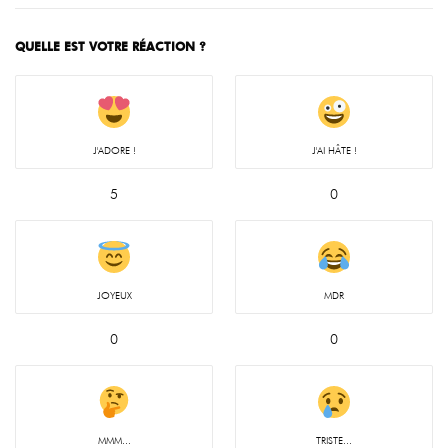
QUELLE EST VOTRE RÉACTION ?
J'ADORE !
J'AI HÂTE !
5
0
JOYEUX
MDR
0
0
MMM...
TRISTE...