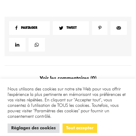
PARTAGER
TWEET
Voir les commentaires (0)
Nous utilisons des cookies sur notre site Web pour vous offrir
l'expérience la plus pertinente en mémorisant vos préférences et
vos visites répétées. En cliquant sur "Accepter tout", vous
©
.
Benjamin Bourgeois
consentez à l'utilisation de TOUS les cookies. Toutefois, vous
pouvez visiter "Paramètres des cookies" pour fournir un
À PROPOS
LA RÉDACTION
CONTACT
consentement contrôlé.
CONFIDENTIALITÉ
MENTIONS LÉGALES
COOKIES
Réglages des cookies
Tout accepter