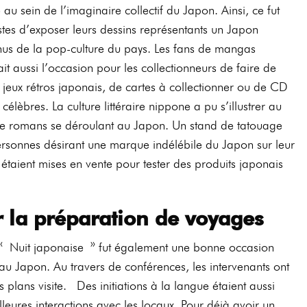
au sein de l’imaginaire collectif du Japon. Ainsi, ce fut
tes d’exposer leurs dessins représentants un Japon
nus de la pop-culture du pays. Les fans de mangas
ait aussi l’occasion pour les collectionneurs de faire de
e jeux rétros japonais, de cartes à collectionner ou de CD
lèbres. La culture littéraire nippone a pu s’illustrer au
 de romans se déroulant au Japon. Un stand de tatouage
ersonnes désirant une marque indélébile du Japon sur leur
 étaient mises en vente pour tester des produits japonais
 la préparation de voyages
a « Nuit japonaise » fut également une bonne occasion
u Japon. Au travers de conférences, les intervenants ont
 plans visite.
Des initiations à la langue étaient aussi
eures interactions avec les locaux. Pour déjà avoir un