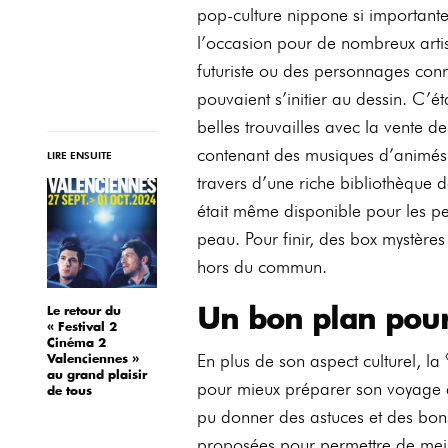
pop-culture nippone si importante 
l’occasion pour de nombreux artis
futuriste ou des personnages con
pouvaient s’initier au dessin. C’ét
belles trouvailles avec la vente d
contenant des musiques d’animés cé
LIRE ENSUITE
travers d’une riche bibliothèque
était même disponible pour les p
peau. Pour finir, des box mystères
hors du commun.
Un bon plan pour
Le retour du
« Festival 2
Cinéma 2
En plus de son aspect culturel, l
Valenciennes »
au grand plaisir
pour mieux préparer son voyage a
de tous
pu donner des astuces et des bons
proposées pour permettre de meill