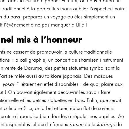
nt dans la culture nippone. En effet, on nous a offert un
traditionnel à la pop culture sans oublier l’aspect culinaire
s fan du pays, préparez un voyage ou êtes simplement un
ait l’évènement à ne pas manquer à Lille !
nnel mis à l’honneur
ts ne cessent de promouvoir la culture traditionnelle
tions : la calligraphie, un concert de shamisen (instrument
en vente de Daruma, des petites statuettes symbolisant la
 l’art se mêle aussi au folklore japonais. Des masques
 «
yokai
» étaient en effet disponibles : de quoi plaire aux
ut ! On pouvait également découvrir les savoir-faire
tionnelle et les petites statuettes en bois. Enfin, que serait
 culinaire ? Ici, on a bel et bien eu un flot de saveurs
rriture japonaise bien décidés à régaler nos papilles. Au
ent disponibles tel que le fameux
ramen
ou le
karaage
de