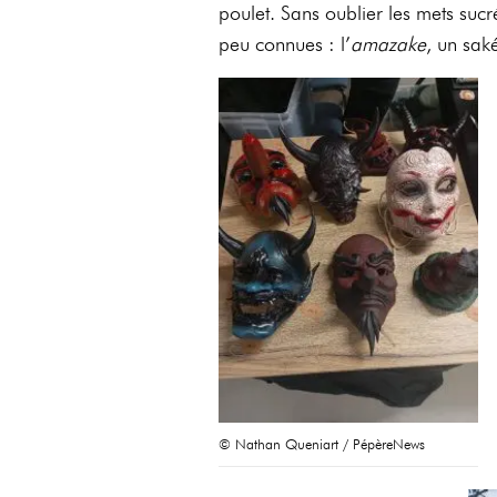
poulet. Sans oublier les mets suc
peu connues : l’
amazake
, un sak
© Nathan Queniart / PépèreNews