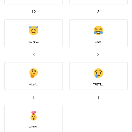
12
3
JOYEUX
MDR
3
3
MMM...
TRISTE...
1
1
WOW !