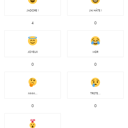
J'ADORE !
J'AI HÂTE !
4
0
JOYEUX
MDR
0
0
MMM...
TRISTE...
0
0