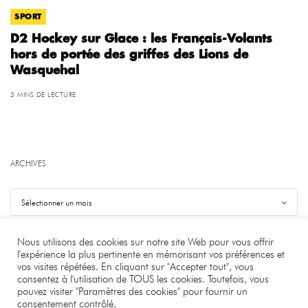
SPORT
D2 Hockey sur Glace : les Français-Volants
hors de portée des griffes des Lions de
Wasquehal
3 MINS DE LECTURE
ARCHIVES
Nous utilisons des cookies sur notre site Web pour vous offrir
l'expérience la plus pertinente en mémorisant vos préférences et
vos visites répétées. En cliquant sur "Accepter tout", vous
©
.
Benjamin Bourgeois
consentez à l'utilisation de TOUS les cookies. Toutefois, vous
pouvez visiter "Paramètres des cookies" pour fournir un
À PROPOS
LA RÉDACTION
CONTACT
consentement contrôlé.