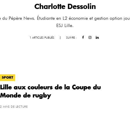
Charlotte Dessolin
ice du Pépère News. Étudiante en L2 économie et gestion option jo
ESJ Lille.
1 ARTICLES PUBLIÉS
|
SUIVRE :
SPORT
Lille aux couleurs de la Coupe du
Monde de rugby
2 MINS DE LECTURE