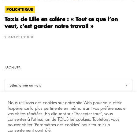
POLICH'TIQUE
Taxis de Lille en colère : « Tout ce que l’on
veut, c’est garder notre travail »
2 MINS DE LECTURE
ARCHIVES
Nous utilisons des cookies sur notre site Web pour vous offrir
l'expérience la plus pertinente en mémorisant vos préférences et
vos visites répétées. En cliquant sur "Accepter tout", vous
©
.
Benjamin Bourgeois
consentez à l'utilisation de TOUS les cookies. Toutefois, vous
pouvez visiter "Paramètres des cookies" pour fournir un
À PROPOS
LA RÉDACTION
CONTACT
consentement contrôlé.