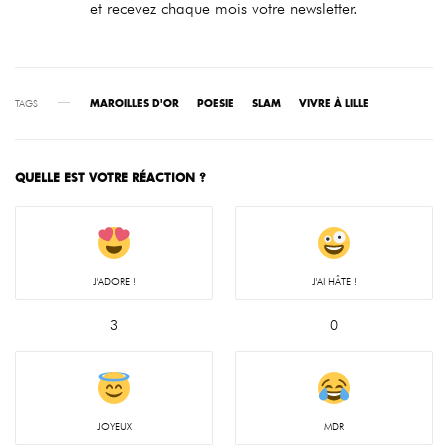
et recevez chaque mois votre newsletter.
TAGS
MAROILLES D'OR
POESIE
SLAM
VIVRE À LILLE
QUELLE EST VOTRE RÉACTION ?
J'ADORE !
J'AI HÂTE !
3
0
JOYEUX
MDR