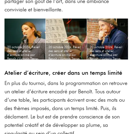
partager son goût de l’art, dans une ambiance
conviviale et bienveillante.
20 octobre 2024, Réveil
20 octobre 2024, Réveil
20 octobre 2024, Réveil
des sens et atelier
des sens et atelier
des sens et atelier
d’écriture animé par
d’écriture animé par
d’écriture animé par
Benoît / Victoria Tresse-
Benoît / Victoria Tresse-
Benoît / Victoria Tresse-
Valencia
Valencia
Valencia
Atelier d’écriture, créer dans un temps limité
En plus du tournoi, dans la programmation on retrouve
un atelier d’écriture encadré par Benoît. Tous autour
d’une table, les participants écrivent avec des mots ou
des thèmes imposés, dans un temps limité. Puis, ils
déclament. Le but est de prendre conscience de son
potentiel créatif et de développer sa plume, sa
singularité au sein d’un collectif.