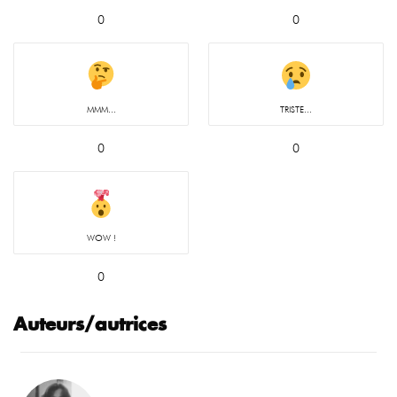
0
0
MMM...
TRISTE...
0
0
WOW !
0
Auteurs/autrices