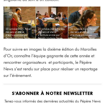
20 octobre 2024, Réveil
20 octobre 2024, Réveil
20 octobre 2024, Réveil
des sens et atelier
des sens et atelier
des sens et atelier
d’écriture animé par
d’écriture animé par
d’écriture animé par
Benoît / Victoria Tresse-
Benoît / Victoria Tresse-
Benoît / Victoria Tresse-
Valencia
Valencia
Valencia
Pour suivre en images la dixième édition du Maroilles
d’Or, connaître l’équipe gagnante de cette année et
rencontrer
organisateurs
et
participants
, le Pépère
News s’est rendu sur place pour réaliser un reportage
sur l’évènement.
S'ABONNER À NOTRE NEWSLETTER
Tenez-vous informés des dernières actualités du Pépère News