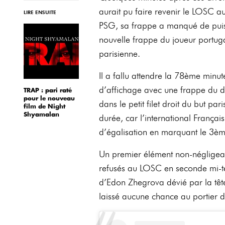
aurait pu faire revenir le LOSC a
LIRE ENSUITE
PSG, sa frappe a manqué de puiss
nouvelle frappe du joueur portugai
parisienne.
Il a fallu attendre la 78ème minu
d’affichage avec une frappe du de
TRAP : pari raté
pour le nouveau
dans le petit filet droit du but par
film de Night
Shyamalan
durée, car l’international França
d’égalisation en marquant le 3ème
Un premier élément non-négligeabl
refusés au LOSC en seconde mi-te
d’Edon Zhegrova dévié par la têt
laissé aucune chance au portier