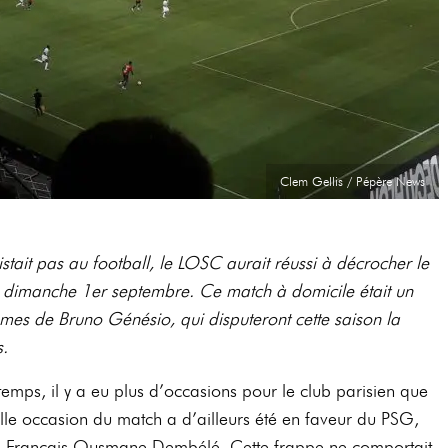
Clem Gellis / Pépère News
xistait pas au football, le LOSC aurait réussi à décrocher le
 dimanche 1er septembre. Ce match à domicile était un
mes de Bruno Génésio, qui disputeront cette saison la
s.
emps, il y a eu plus d’occasions pour le club parisien que
lle occasion du match a d’ailleurs été en faveur du PSG,
nal Français Ousmane Dembélé. Cette frappe ne comportait