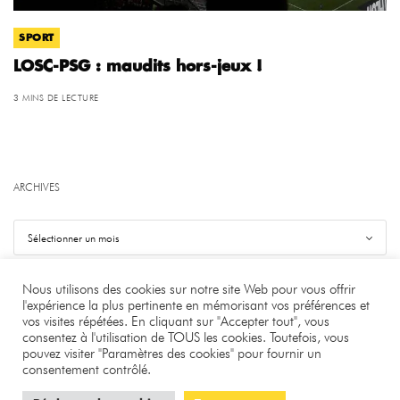
SPORT
LOSC-PSG : maudits hors-jeux !
3 MINS DE LECTURE
ARCHIVES
Nous utilisons des cookies sur notre site Web pour vous offrir
l'expérience la plus pertinente en mémorisant vos préférences et
vos visites répétées. En cliquant sur "Accepter tout", vous
©
.
Benjamin Bourgeois
consentez à l'utilisation de TOUS les cookies. Toutefois, vous
pouvez visiter "Paramètres des cookies" pour fournir un
À PROPOS
LA RÉDACTION
CONTACT
consentement contrôlé.