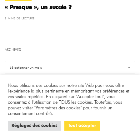
« Presque », un succès ?
2 MINS DE LECTURE
ARCHIVES
Nous utilisons des cookies sur notre site Web pour vous offrir
l'expérience la plus pertinente en mémorisant vos préférences et
vos visites répétées. En cliquant sur "Accepter tout", vous
©
.
Benjamin Bourgeois
consentez à l'utilisation de TOUS les cookies. Toutefois, vous
pouvez visiter "Paramètres des cookies" pour fournir un
À PROPOS
LA RÉDACTION
CONTACT
consentement contrôlé.
CONFIDENTIALITÉ
MENTIONS LÉGALES
COOKIES
Réglages des cookies
Tout accepter