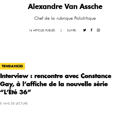
Alexandre Van Assche
Chef de la rubrique Polich'tique
16 ARTICLES PUBLIÉS
|
SUIVRE :
TENDANCES
Interview : rencontre avec Constance
Gay, à l’affiche de la nouvelle série
“L’Été 36”
5 MINS DE LECTURE