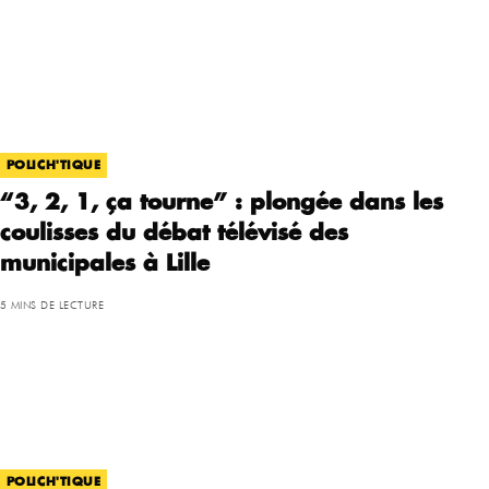
POLICH'TIQUE
“3, 2, 1, ça tourne” : plongée dans les
coulisses du débat télévisé des
municipales à Lille
5 MINS DE LECTURE
POLICH'TIQUE