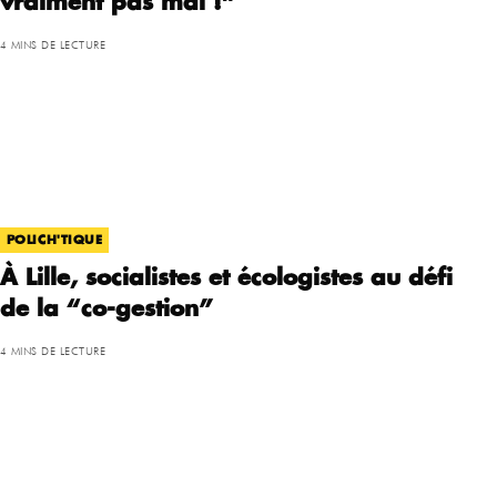
vraiment pas mal !”
4 MINS DE LECTURE
POLICH'TIQUE
À Lille, socialistes et écologistes au défi
de la “co-gestion”
4 MINS DE LECTURE