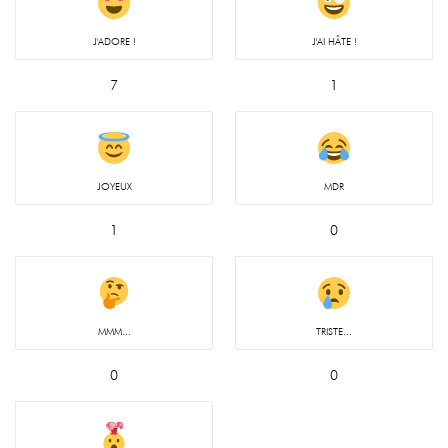
J'ADORE !
J'AI HÂTE !
7
1
JOYEUX
MDR
1
0
MMM...
TRISTE...
0
0