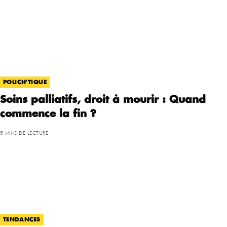
POLICH'TIQUE
Soins palliatifs, droit à mourir : Quand
commence la fin ?
5 MINS DE LECTURE
TENDANCES