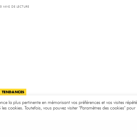
5 MINS DE LECTURE
TENDANCES
Lee Miller : parcours d’une femme
ience la plus pertinente en mémorisant vos préférences et vos visites répété
S les cookies. Toutefois, vous pouvez visiter "Paramètres des cookies" pour
d’exception
3 MINS DE LECTURE