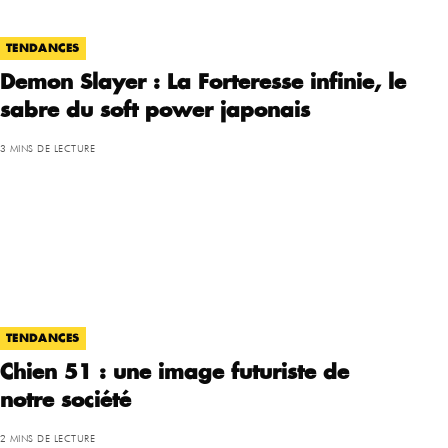
TENDANCES
Demon Slayer : La Forteresse infinie, le
sabre du soft power japonais
3 MINS DE LECTURE
TENDANCES
Chien 51 : une image futuriste de
notre société
2 MINS DE LECTURE