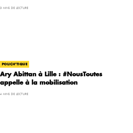
3 MINS DE LECTURE
POLICH'TIQUE
Ary Abittan à Lille : #NousToutes
appelle à la mobilisation
4 MINS DE LECTURE