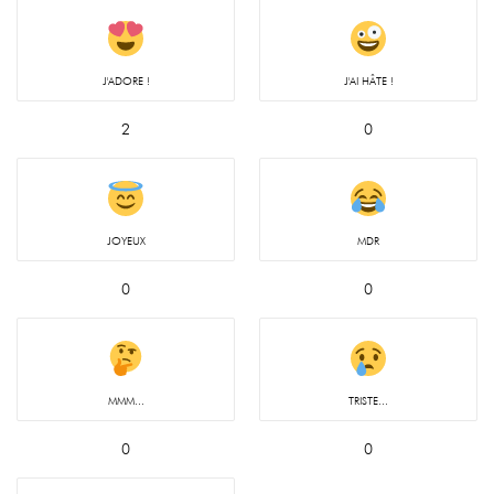
J'ADORE !
J'AI HÂTE !
2
0
JOYEUX
MDR
0
0
MMM...
TRISTE...
0
0