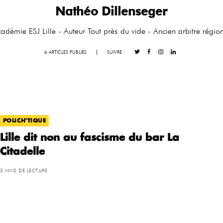
Nathéo Dillenseger
adémie ESJ Lille - Auteur Tout près du vide - Ancien arbitre régio
6 ARTICLES PUBLIÉS
|
SUIVRE :
POLICH'TIQUE
Lille dit non au fascisme du bar La
Citadelle
3 MINS DE LECTURE