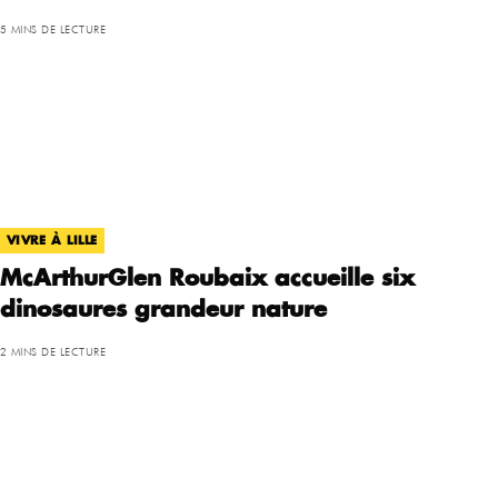
5 MINS DE LECTURE
VIVRE À LILLE
McArthurGlen Roubaix accueille six
dinosaures grandeur nature
2 MINS DE LECTURE