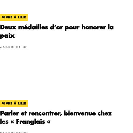
VIVRE À LILLE
Deux médailles d’or pour honorer la
paix
4 MINS DE LECTURE
VIVRE À LILLE
Parler et rencontrer, bienvenue chez
les « Franglais «