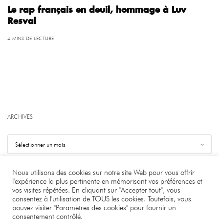
Le rap français en deuil, hommage à Luv
Resval
4 MINS DE LECTURE
ARCHIVES
Nous utilisons des cookies sur notre site Web pour vous offrir
l'expérience la plus pertinente en mémorisant vos préférences et
vos visites répétées. En cliquant sur "Accepter tout", vous
©
.
Benjamin Bourgeois
consentez à l'utilisation de TOUS les cookies. Toutefois, vous
pouvez visiter "Paramètres des cookies" pour fournir un
À PROPOS
LA RÉDACTION
CONTACT
consentement contrôlé.