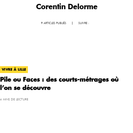
Corentin Delorme
9 ARTICLES PUBLIÉS
|
SUIVRE :
VIVRE À LILLE
Pile ou Faces : des courts-métrages où
l’on se découvre
4 MINS DE LECTURE