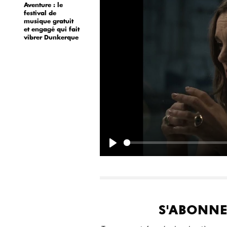
Aventure : le
festival de
musique gratuit
et engagé qui fait
vibrer Dunkerque
P
l
a
y
S'ABONNE