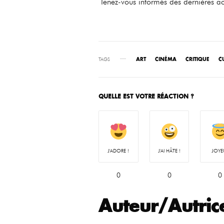
Tenez-vous informés des dernières ac
TAGS
ART
CINÉMA
CRITIQUE
C
QUELLE EST VOTRE RÉACTION ?
J'ADORE !
J'AI HÂTE !
JOYE
0
0
0
Auteur/Autric