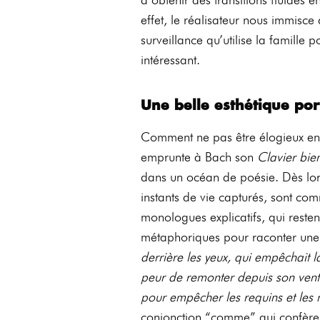
effet, le réalisateur nous immisce
surveillance qu’utilise la famille p
intéressant.
Une belle esthétique po
Comment ne pas être élogieux env
emprunte à Bac
h son
Clavier bie
dans un océan de poésie. Dès lors
instants de vie capturés, sont co
monologues explicatifs, qui resten
métaphoriques pour raconter un
derrière les yeux, qui empêchait
peur de remonter depuis son vent
pour empêcher les requins et les 
conjonction “comme” qui confère 