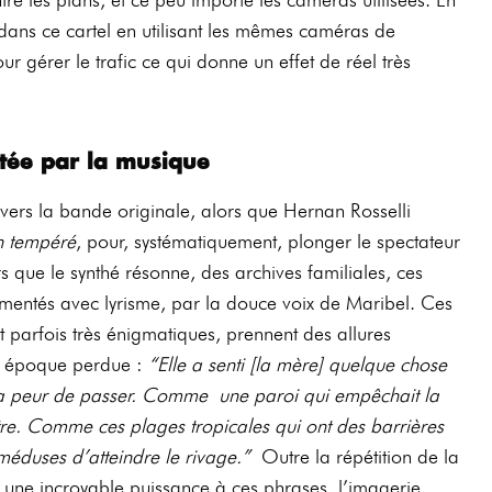
 dans ce cartel en utilisant les mêmes caméras de
our gérer le trafic ce qui donne un effet de réel très
rtée par la musique
ers la bande originale, alors que Hernan Rosselli
n tempéré
, pour,
systématiquement, plonger le spectateur
 que le synthé résonne, des archives fa
miliales, ces
mmentés avec lyrisme, par la douce voix de Maribel. Ces
t parfois très énigmatiques, prennent des allures
e époque perdue :
“Elle a senti [la mère] quelque chose
 la peur de passer. Comme une paroi qui empêchait la
re. Comme ces plages tropicales qui ont des barrières
méduses d’atteindre le rivage.”
Outre la répétition de la
une incroyable puissance à ces phrases, l’imagerie