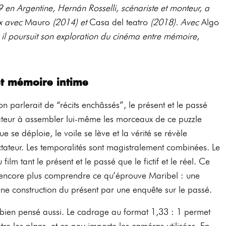
 en Argentine, Hernán Rosselli, scénariste et monteur, a
ux avec
Mauro
(2014) et
Casa del teatro
(2018). Avec
Algo
, il poursuit son exploration du cinéma
entre mémoire,
et mémoire intime
 on parlerait de “récits enchâssés”, le présent et le passé
tateur à assembler lui-même les morceaux de ce puzzle
ue se déploie, le voile se lève et la vérité se révèle
tateur. Les temporalités sont magistralement combinées. L
e
 film tant le présent et le passé que le fictif et le réel. Ce
’encore plus comprendre ce qu’éprouve Maribel : une
 une construction du présent par une enquête sur le passé.
ès bien pensé aussi. Le cadrage au format 1,33 : 1 permet
ntre les plans, et ce peu importe les caméras utilisées. En