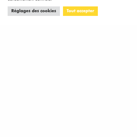
VIVRE À LILLE
Réglages des cookies
Tout accepter
La compagnie les Blouses bleues mise à
l’honneur à la gare Saint Sauveur
2 MINS DE LECTURE