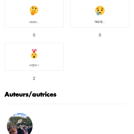
MMM...
TRISTE...
0
0
WOW !
2
Auteurs/autrices