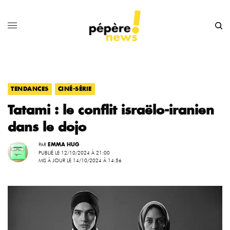
,
TENDANCES
CINÉ-SÉRIE
Tatami : le conflit israëlo-iranien
dans le dojo
PAR
EMMA HUG
PUBLIÉ LE 12/10/2024 À 21:00
MIS À JOUR LE 14/10/2024 À 14:56