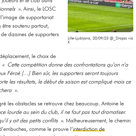
joueurs et le club dans
ionnels »
. Ainsi, le LOSC
r l’image de supportariat
is être soutenu partout,
de dizaines de supporters
Lille-Ljubljana, 20/09/23 @_Dropss via
X
 déplacement, le choix de
:
« Cette compétition donne des confrontations qu’on n’a
 aux Féroé […] Bien sûr, les supporters seront toujours
te les résultats, le début de saison est compliqué mais ce
âchera »
.
ré les obstacles se retrouve chez beaucoup. Antoine le
ce lourde au sein du club, il ne faut pas tout dramatiser.
’il y ait des petits conflits »
. Malheureusement, le chemin
 d’embuches, comme le prouve l’
interdiction de