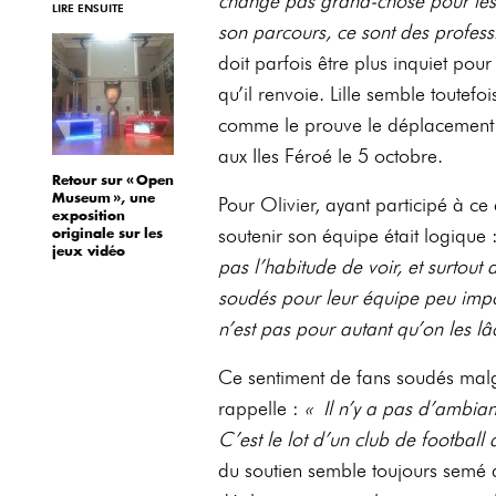
change pas grand-chose pour les 
LIRE ENSUITE
son parcours, ce sont des profess
doit parfois être plus inquiet pou
qu’il renvoie. Lille semble toutefo
comme le prouve le déplacement 
aux Iles Féroé le 5 octobre.
Retour sur « Open
Museum », une
Pour Olivier, ayant participé à ce
exposition
soutenir son équipe était logique 
originale sur les
jeux vidéo
pas l’habitude de voir, et surtout
soudés pour leur équipe peu impor
n’est pas pour autant qu’on les l
Ce sentiment de fans soudés malg
rappelle :
« Il n’y a pas d’ambian
C’est le lot d’un club de football qu
du soutien semble toujours semé