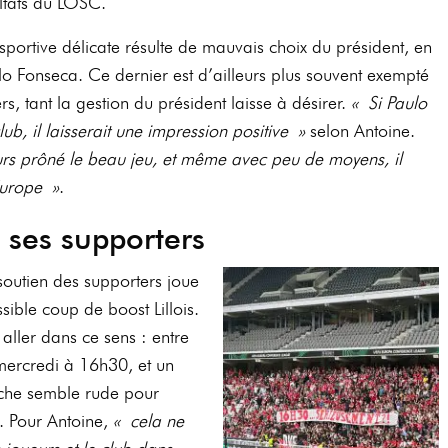
ltats du LOSC.
sportive délicate résulte de mauvais choix du président, en
o Fonseca. Ce dernier est d’ailleurs plus souvent exempté
s, tant la gestion du président laisse à désirer.
« Si Paulo
ub, il laisserait une impression positive »
selon Antoine.
urs prôné le beau jeu, et même avec peu de moyens, il
Europe »
.
as ses supporters
 soutien des supporters joue
ible coup de boost Lillois.
 aller dans ce sens : entre
ercredi à 16h30, et un
ache semble rude pour
. Pour Antoine,
« cela ne