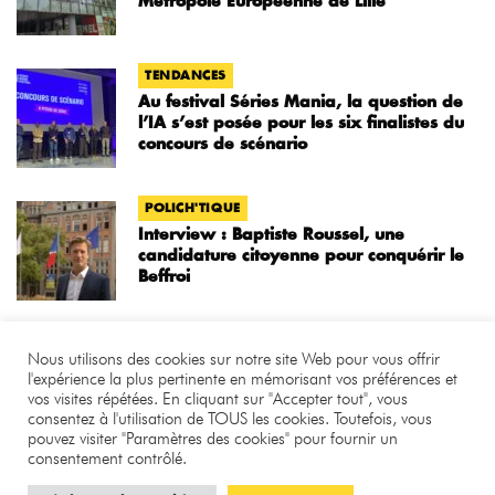
Métropole Européenne de Lille
TENDANCES
Au festival Séries Mania, la question de
l’IA s’est posée pour les six finalistes du
concours de scénario
POLICH'TIQUE
Interview : Baptiste Roussel, une
candidature citoyenne pour conquérir le
Beffroi
Nous utilisons des cookies sur notre site Web pour vous offrir
l'expérience la plus pertinente en mémorisant vos préférences et
vos visites répétées. En cliquant sur "Accepter tout", vous
©
.
Benjamin Bourgeois
consentez à l'utilisation de TOUS les cookies. Toutefois, vous
pouvez visiter "Paramètres des cookies" pour fournir un
À PROPOS
LA RÉDACTION
CONTACT
consentement contrôlé.