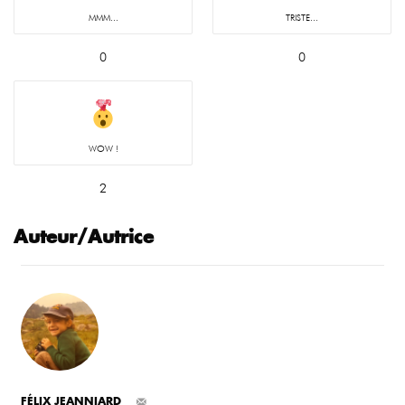
MMM...
TRISTE...
0
0
WOW !
2
Auteur/Autrice
FÉLIX JEANNIARD