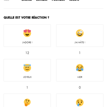
CINÉMA
CRITIQUE
POLITIQUE
SOCIÉTÉ
QUELLE EST VOTRE RÉACTION ?
J'ADORE !
J'AI HÂTE !
12
1
JOYEUX
MDR
1
0