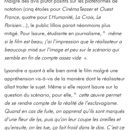
Malgré des avis plutôt positifs sur les plateformes de
notation (cinq étoiles pour
CinémaTeaser
et
Ouest
France
, quatre pour L’
Humanité
,
La Croix
,
Le
Parisien
…), le public lillois parait néanmoins plus
mitigé. Pour Isaure, étudiante en journalisme, «
même
si le film est beau, j’ai l’impression que le réalisateur a
beaucoup misé sur l’image et peu sur le scénario qui
semble en fin de compte assez vide »
.
Lysandre a quant à elle bien aimé le film malgré une
appréhension vis-à-vis de la manière dont le réalisateur
allait traiter le sujet. Même si elle rejoint Isaure sur la
question du scénario, pour elle, «
cette œuvre permet
de se rendre compte de la réalité de l’esclavagisme.
Quand en cas de fuite, on apprend qu’ils sont marqués
d’une fleur de lys, puis qu’on leur coupe les oreilles et
qu’ensuite, on les tue, ça fait froid dans le dos. C’est ce