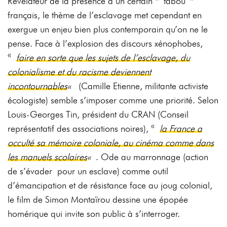
Révélateur de la présence d’un certain « tabou »
français, le thème de l’esclavage met cependant en
exergue un enjeu bien plus contemporain qu’on ne le
pense. Face à l’explosion des discours xénophobes,
«
faire en sorte que les sujets de l’esclavage, du
colonialisme et du racisme deviennent
incontournables
«
(Camille Etienne, militante activiste
écologiste) semble s’imposer comme une priorité. Selon
Louis-Georges Tin, président du CRAN (Conseil
représentatif des associations noires), «
la France a
occulté sa mémoire coloniale, au cinéma comme dans
les manuels scolaires
«
. Ode au marronnage (action
de s’évader pour un esclave) comme outil
d’émancipation et de résistance face au joug colonial,
le film de Simon Montaïrou dessine une épopée
homérique qui invite son public à s’interroger.