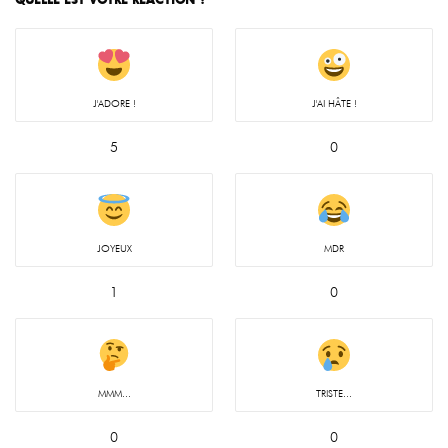
J'ADORE !
J'AI HÂTE !
5
0
JOYEUX
MDR
1
0
MMM...
TRISTE...
0
0