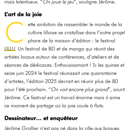
mais
talentueux.
“
On
joue
le
jeu
”,
souligne
Jérôme.
L’art de la joie
C
ette ambition de rassembler le monde de la
culture lilloise se cristallise dans l’autre projet
phare
de
la
maison
d’édition
:
le
festival
LILLU
.
Un
festival
de
BD
et
de
manga
qui
réunit
des
artistes
locaux
autour
de
conférences,
d’ateliers
et
de
séances
de
dédicaces.
Enthousiasmant ! Si les quinze et
seize juin 2024 le festival réunissait une quarantaine
d’artistes,
l’édition 2025 devrait en réunir plus de 80
pour l’été prochain. “
On voit encore plus grand
”, sourit
Jérôme.
Ce
festival
est
un
travail
énorme
mais
il
aime
ce
moment
de
partage
où
la
joie
coule
à
flots.
Dessinateur…
et
enquêteur
Jérôme Grollier n’est pas né dans la ville aux briques