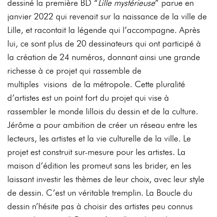
dessiné la première BD “
Lille mystérieuse
” parue en
janvier 2022 qui revenait sur la
naissance
de
la
ville
de
Lille,
et
racontait
la
légende
qui
l’accompagne.
Après
lui, ce sont plus de 20 dessinateurs qui ont participé à
la création de 24 numéros,
donnant
ainsi
une
grande
richesse
à
ce
projet
qui
rassemble
de
multiples
visions
de
l
a métropole. Cette pluralité
d’artistes est un point fort du projet qui vise à
rassembler le
monde lillois du dessin et de la culture.
Jérôme a pour ambition de créer un réseau entre
les
lecteurs,
les
artistes
et
la
vie
culturelle
de
la
ville.
Le
projet
est
construit
sur-mesure
pour
les
artistes.
La
maison
d’édition
les
promeut
sans
les
brider, en les
laissant investir les thèmes de leur choix, avec leur style
de dessin. C’est un
véritable tremplin. La Boucle du
dessin n’hésite pas à choisir des artistes peu connus