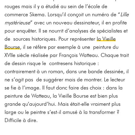
rouges mais il y a étudié au sein de
l’école de
commerce Skem
a. L
orsqu’il conçoit un numéro de “
Lille
mystérieuse
” avec un
nouveau
dessinateur,
il
en
profite
pour
enquêter.
Il
se
nourrit
d’analyses
de
spécialistes
et
de
sources historiques. Pour représenter
la Vieille
Bourse
, il se réfère par exemple à une
peinture du
XVIIe siècle réalisée par François Wattea
u. C
haque trait
de dessin risque le
contresens historique :
contrairement à un roman, dans une bande dessinée, il
ne s’agit pas
de suggére
r
m
ais
de montrer.
Le lecteur
se fie à
l’image. Il
faut donc faire
des choix
: dans
la
peinture
de
Watteau,
la
Vieille
Bourse
est
bien
plus
grande
qu’aujourd’hui. Mais é
tait-elle
vraiment
plus
large
ou
le
peintre
s’est-il
amusé
à
la
transformer
?
Difficile
à
dire.