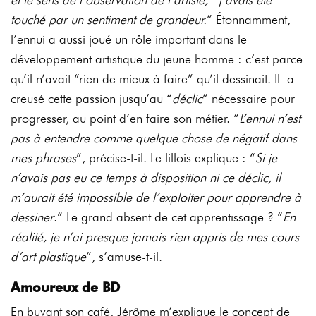
touché
par
un
sentiment
de
grandeur.
”
Étonnamment,
l’ennui a aussi joué un rôle important dans le
développement artistique du
jeune
homme
:
c’est
parce
qu’il
n’avait
“rien
de
mieux
à
faire”
qu’il
dessinait. Il
a
creusé
cette
passion jusqu’au “
déclic
” nécessaire
pour
progresser, au
point d’en faire
son métier.
“
L’ennui
n’est
pas
à
entendre
comme
quelque
chose
de
négatif
dans
mes
phrases
”,
précise-t-il.
Le
l
illois
explique
:
“
Si
je
n’avais
pas
eu
ce
temps
à
disposition
ni
ce
déclic,
il
m’aurait
été
impossible
de
l’exploiter
pour
apprendre
à
dessiner
.”
Le
grand
absent
de
cet
apprentissage
?
“
En
réalité,
je
n’ai
presque
jamais
rien
appris
de
mes
cours
d’art
plastique
”,
s’amuse-t-il.
Amoureux
de
BD
En buvant son café, Jérôme m’explique le concept de