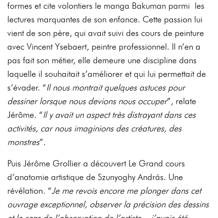
formes
et
cite
volontiers
le
manga
Bakuman
parmi
les
lectures
marquantes
de
son
enfance.
Cette passion lui
vient de son père, qui avait suivi des cours de peinture
avec
Vincent Ysebaert, peintre professionnel. Il n’en a
pas fait son métier, elle demeure une discipline
dans
laquelle il souhaitait s’améliorer et qui lui permettait de
s’évader.
“
Il nous montrait
quelques
astuces
pour
dessiner
lorsque
nous
devions
nous
occupe
r
”,
relate
Jérôme.
“
I
l
y
avait
un aspect très distrayant dans ces
activités, car nous imaginions des créatures, des
monstres
”.
Puis Jérôme Grollier a découvert
Le Grand cours
d’anatomie artistique
de
Szunyoghy András. Une
révélation. “
Je me revois encore me plonger dans cet
ouvrage
exceptionnel, observer la précision des dessins
et le sens de l’observation de l’artiste,
j’avais
été