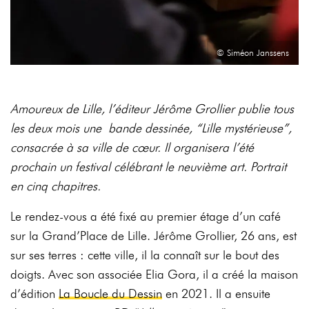
© Siméon Janssens
Amoureux
de
Lille,
l’éditeur
Jérôme
Grollier
publie
tous
les
deux
mois
une
bande
dessinée
,
“Lille
mystérieuse”,
consacrée à sa ville de cœur. Il organisera l’été
prochain un festival
célébrant
le
neuvième
art.
Portrait
en
cinq
chapitres.
Le rendez-vous a été fixé au premier étage d’un café
sur la Grand’Place de Lille.
Jérôme
Grollier,
26
ans,
est
sur
ses
terres
:
cette
ville,
il
la
connaît
sur
le
bout
des
doigts.
Avec
son
associée
Elia
Gora,
il
a
créé
la
maison
d’édition
La
Boucle
du
Dessin
en
2021.
Il
a
ensuite