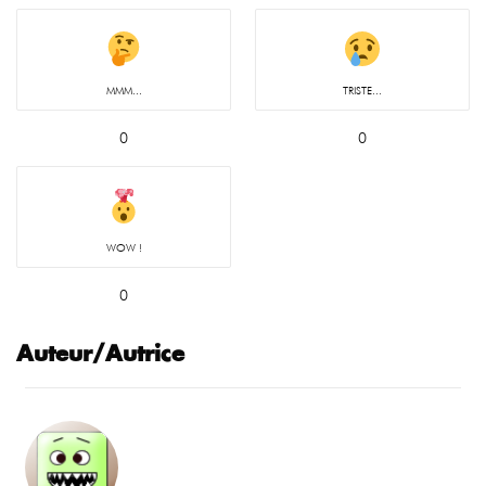
MMM...
TRISTE...
0
0
WOW !
0
Auteur/Autrice