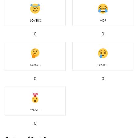
JOYEUX
MDR
0
0
MMM...
TRISTE...
0
0
WOW !
0