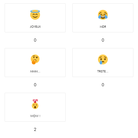
JOYEUX
MDR
0
0
MMM...
TRISTE...
0
0
WOW !
2